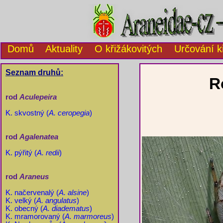
Domů
Aktuality
O křižákovitých
Určování k
Seznam druhů:
R
rod
Aculepeira
K. skvostný (
A. ceropegia
)
rod
Agalenatea
K. pýřitý (
A. redii
)
rod
Araneus
K. načervenalý (
A. alsine
)
K. velký (
A. angulatus
)
K. obecný (
A. diadematus
)
K. mramorovaný (
A. marmoreus
)