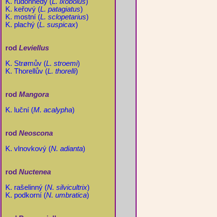
K. rudohnědý (
L. ixobolus
)
K. keřový (
L. patagiatus
)
K. mostní (
L. sclopetarius
)
K. plachý (
L. suspicax
)
rod
Leviellus
K. Strømův (
L. stroemi
)
K. Thorellův (
L. thorelli
)
rod
Mangora
K. luční (
M. acalypha
)
rod
Neoscona
K. vlnovkový (
N. adianta
)
rod
Nuctenea
K. rašelinný (
N. silvicultrix
)
K. podkorní (
N. umbratica
)