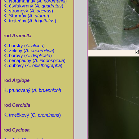
K. Nordmannův (
A. nordmanni
)
K. čtyřskvrnný (
A. quadratus
)
K. stromový (
A. saevus
)
K. Sturmův (
A. sturmi
)
K. trojtečný (
A. triguttatus
)
rod
Araniella
K. horský (
A. alpica
)
K. zelený (
A. cucurbitina
)
k
K. borový (
A. displicata
)
K. nenápadný (
A. inconspicua
)
K. dubový (
A. opisthographa
)
rod
Argiope
K. pruhovaný (
A. bruennichi
)
rod
Cercidia
K. trnečkový (
C. prominens
)
rod
Cyclosa