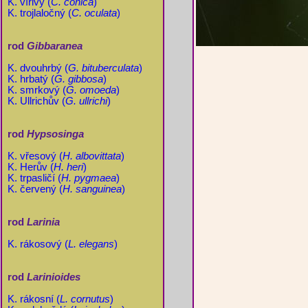
K. vířivý (
C. conica
)
K. trojlaločný (
C. oculata
)
rod
Gibbaranea
K. dvouhrbý (
G. bituberculata
)
K. hrbatý (
G. gibbosa
)
K. smrkový (
G. omoeda
)
K. Ullrichův (
G. ullrichi
)
rod
Hypsosinga
K. vřesový (
H. albovittata
)
K. Herův (
H. heri
)
K. trpasličí (
H. pygmaea
)
K. červený (
H. sanguinea
)
rod
Larinia
K. rákosový (
L. elegans
)
rod
Larinioides
K. rákosní (
L. cornutus
)