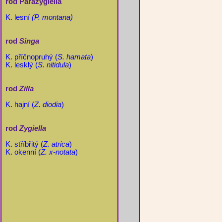
rod Parazygiella
K. lesní
(P. montana)
rod
Singa
K. příčnopruhý (
S. hamata
)
K. lesklý (
S. nitidula
)
rod
Zilla
K. hajní (
Z. diodia
)
rod
Zygiella
K. stříbřitý (
Z. atrica
)
K. okenní (
Z. x-notata
)