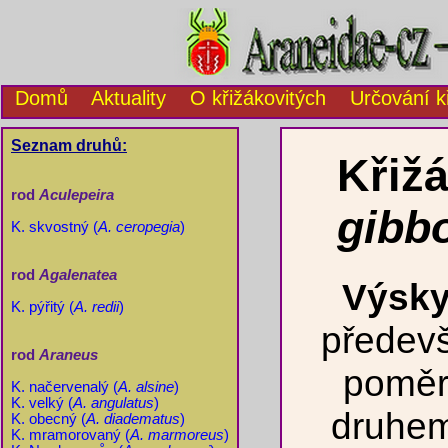
Domů
Aktuality
O křižákovitých
Určování k
Seznam druhů:
Křiž
rod
Aculepeira
gibb
K. skvostný (
A. ceropegia
)
rod
Agalenatea
Výsky
K. pýřitý (
A. redii
)
předevš
rod
Araneus
poměrn
K. načervenalý (
A. alsine
)
K. velký (
A. angulatus
)
druhem 
K. obecný (
A. diadematus
)
K. mramorovaný (
A. marmoreus
)