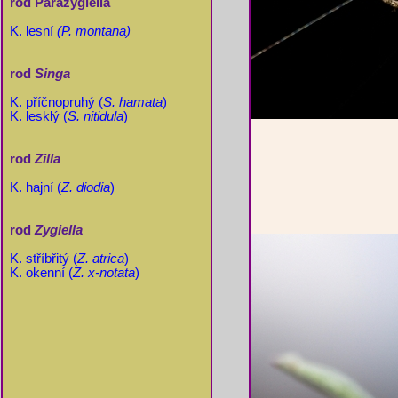
rod Parazygiella
K. lesní
(P. montana)
rod
Singa
K. příčnopruhý (
S. hamata
)
K. lesklý (
S. nitidula
)
rod
Zilla
K. hajní (
Z. diodia
)
rod
Zygiella
K. stříbřitý (
Z. atrica
)
K. okenní (
Z. x-notata
)