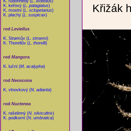
K. rudohnědý (
L. ixobolus
)
Křižák h
K. keřový (
L. patagiatus
)
K. mostní (
L. sclopetarius
)
K. plachý (
L. suspicax
)
rod
Leviellus
K. Strømův (
L. stroemi
)
K. Thorellův (
L. thorelli
)
rod
Mangora
K. luční (
M. acalypha
)
rod
Neoscona
K. vlnovkový (
N. adianta
)
rod
Nuctenea
K. rašelinný (
N. silvicultrix
)
K. podkorní (
N. umbratica
)