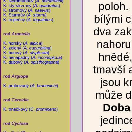
K. Nordmannův (
A. nordmanni
)
poloh.
K. čtyřskvrnný (
A. quadratus
)
K. stromový (
A. saevus
)
bílými 
K. Sturmův (
A. sturmi
)
K. trojtečný (
A. triguttatus
)
dva zak
rod
Araniella
nahoru.
K. horský (
A. alpica
)
K. zelený (
A. cucurbitina
)
K. borový (
A. displicata
)
hnědé,
K. nenápadný (
A. inconspicua
)
K. dubový (
A. opisthographa
)
tmavší 
rod
Argiope
jsou 
K. pruhovaný (
A. bruennichi
)
může d
rod
Cercidia
Doba 
K. trnečkový (
C. prominens
)
jedinc
rod
Cyclosa