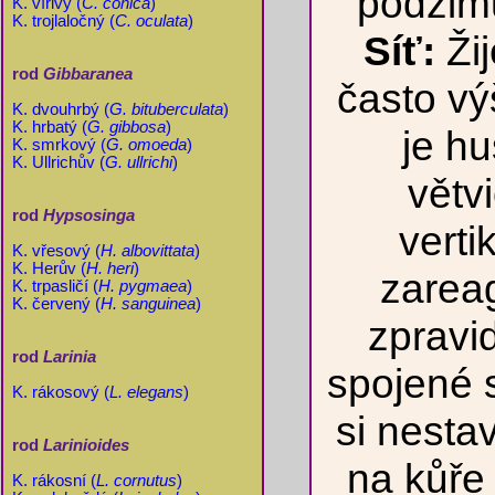
podzimu
K. vířivý (
C. conica
)
K. trojlaločný (
C. oculata
)
Síť:
Žij
rod
Gibbaranea
často vý
K. dvouhrbý (
G. bituberculata
)
K. hrbatý (
G. gibbosa
)
je h
K. smrkový (
G. omoeda
)
K. Ullrichův (
G. ullrichi
)
větv
rod
Hypsosinga
verti
K. vřesový (
H. albovittata
)
K. Herův (
H. heri
)
zareag
K. trpasličí (
H. pygmaea
)
K. červený (
H. sanguinea
)
zpravi
rod
Larinia
spojené s
K. rákosový (
L. elegans
)
si nestav
rod
Larinioides
na kůře
K. rákosní (
L. cornutus
)